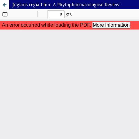
Juglans regia Linn: A Phytopharmacological Review